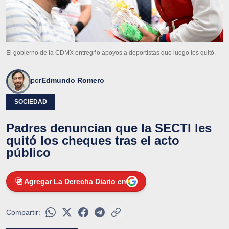
El gobierno de la CDMX entregño apoyos a deportistas que luego les quitó.
por
Edmundo Romero
SOCIEDAD
Padres denuncian que la SECTI les
quitó los cheques tras el acto
público
Agregar La Derecha Diario en
Compartir: