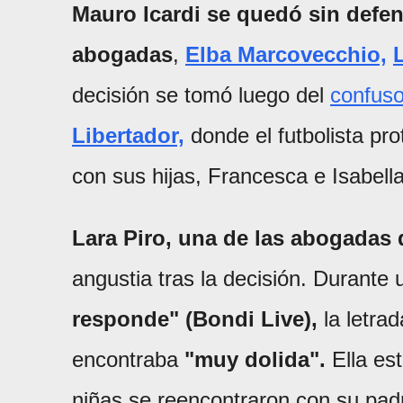
Mauro Icardi
se quedó sin defens
abogadas
,
Elba Marcovecchio,
decisión se tomó luego del
confuso
Libertador,
donde el futbolista pr
con sus hijas, Francesca e Isabella
Lara Piro, una de las abogadas 
angustia tras la decisión. Durant
responde" (Bondi Live),
la letra
encontraba
"muy dolida".
Ella es
niñas se reencontraron con su padr