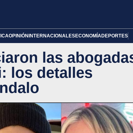
TICA
OPINIÓN
INTERNACIONALES
ECONOMÍA
DEPORTES
iaron las abogada
: los detalles
ándalo