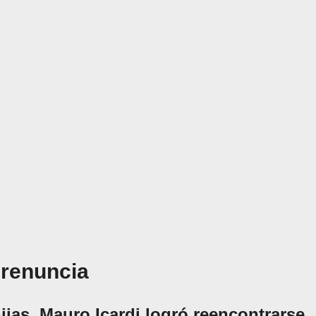
 renuncia
ijas, Mauro Icardi logró reencontrarse