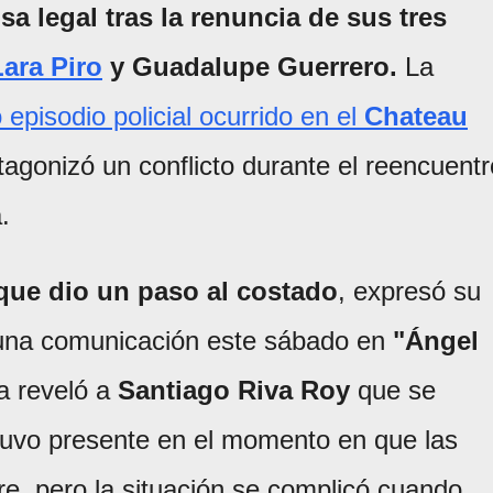
a legal tras la renuncia de sus tres
Lara Piro
y Guadalupe Guerrero.
La
 episodio policial ocurrido en el
Chateau
otagonizó un conflicto durante el reencuentr
.
que dio un paso al costado
, expresó su
e una comunicación este sábado en
"Ángel
da reveló a
Santiago Riva Roy
que se
tuvo presente en el momento en que las
e, pero la situación se complicó cuando