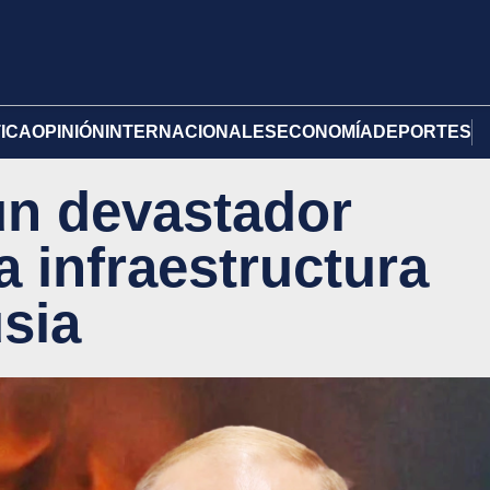
TICA
OPINIÓN
INTERNACIONALES
ECONOMÍA
DEPORTES
un devastador
a infraestructura
usia