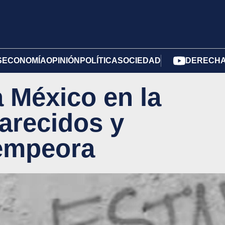
S
ECONOMÍA
OPINIÓN
POLÍTICA
SOCIEDAD
DERECHA 
 México en la
parecidos y
empeora