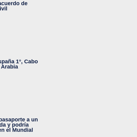
 acuerdo de
vil
spaña 1°, Cabo
 Arabia
 pasaporte a un
da y podría
en el Mundial