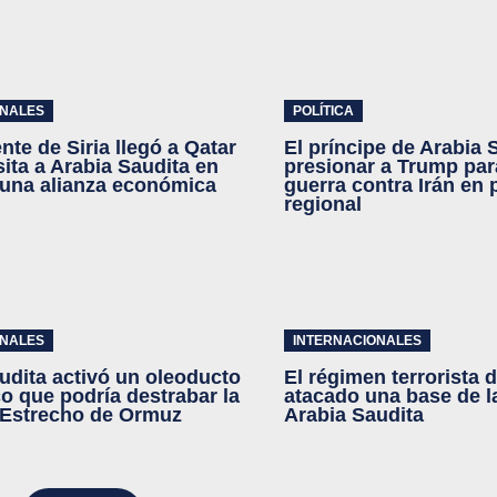
ONALES
POLÍTICA
nte de Siria llegó a Qatar
El príncipe de Arabia 
sita a Arabia Saudita en
presionar a Trump par
una alianza económica
guerra contra Irán en 
regional
ONALES
INTERNACIONALES
udita activó un oleoducto
El régimen terrorista d
co que podría destrabar la
atacado una base de l
l Estrecho de Ormuz
Arabia Saudita