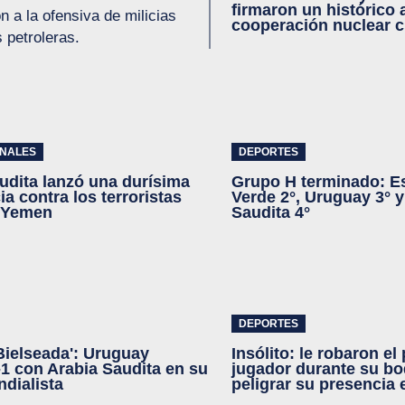
firmaron un histórico
 a la ofensiva de milicias
cooperación nuclear ci
 petroleras.
ONALES
DEPORTES
udita lanzó una durísima
Grupo H terminado: E
a contra los terroristas
Verde 2°, Uruguay 3° y
e Yemen
Saudita 4°
DEPORTES
'Bielseada': Uruguay
Insólito: le robaron el
1 con Arabia Saudita en su
jugador durante su bo
dialista
peligrar su presencia 