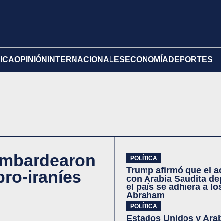
TICA
OPINIÓN
INTERNACIONALES
ECONOMÍA
DEPORTES
ombardearon
POLÍTICA
Trump afirmó que el a
ro-iraníes
con Arabia Saudita d
el país se adhiera a l
Abraham
POLÍTICA
Estados Unidos y Arab