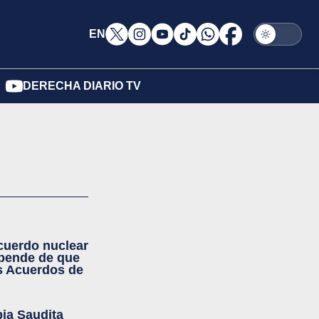
EN
DERECHA DIARIO TV
cuerdo nuclear
epende de que
os Acuerdos de
ia Saudita