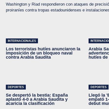
Washington y Riad respondieron con ataques de precisión
proiraníes contra tropas estadounidenses e instalaciones
INTERNACIONALES
INTERNACI
Los terroristas hutíes anunciaron la
Arabia Sa
imposición de un bloqueo naval
advertenci
contra Arabia Saudita
hutíes d
DEPORTES
DEPORTES
Se despertó la bestia: España
Llegó la 
aplastó 4-0 a Arabia Saudita y
empató 1-
acaricia la clasificación
debut mun