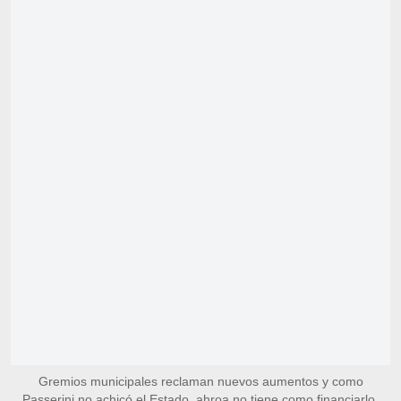
Gremios municipales reclaman nuevos aumentos y como
Passerini no achicó el Estado, ahroa no tiene como financiarlo.