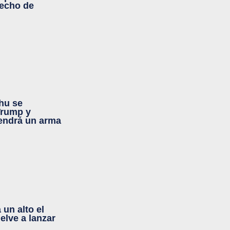
recho de
ahu se
Trump y
tendrá un arma
un alto el
elve a lanzar