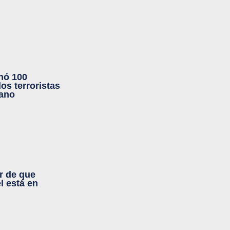
inó 100
los terroristas
bano
r de que
l está en