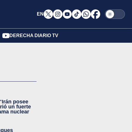
EN
DERECHA DIARIO TV
"Irán posee
rió un fuerte
ama nuclear
buques