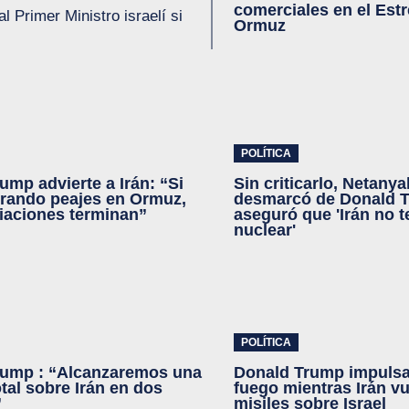
comerciales en el Est
 Primer Ministro israelí si
Ormuz
POLÍTICA
ump advierte a Irán: “Si
Sin criticarlo, Netany
rando peajes en Ormuz,
desmarcó de Donald 
iaciones terminan”
aseguró que 'Irán no 
nuclear'
POLÍTICA
rump : “Alcanzaremos una
Donald Trump impulsa 
otal sobre Irán en dos
fuego mientras Irán vu
”
misiles sobre Israel