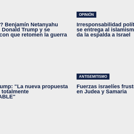
OPINIÓN
e? Benjamín Netanyahu
Irresponsabilidad polí
 Donald Trump y se
se entrega al islamism
con que retomen la guerra
da la espalda a Israel
ANTISEMITISMO
rump: "La nueva propuesta
Fuerzas israelíes frus
s totalmente
en Judea y Samaria
ABLE"