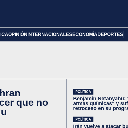
TICA
OPINIÓN
INTERNACIONALES
ECONOMÍA
DEPORTES
ohran
POLÍTICA
Benjamín Netanyahu: 
cer que no
armas químicas" y suf
retroceso en su progr
hu
POLÍTICA
Irán vuelve a atacar 